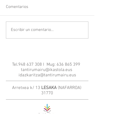
Comentarios
Escribir un comentario...
Tel.948 637 308 I Mug:
636 865 399
tantirumairu@ikastola.eus
idazkaritza@tantirumairu.eus
Arretxea k/ 13
LESAKA
(NAFARROA)
31770