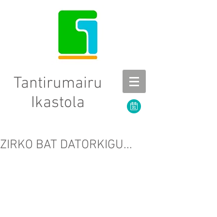
Tantirumairu
Ikastola
ZIRKO BAT DATORKIGU...