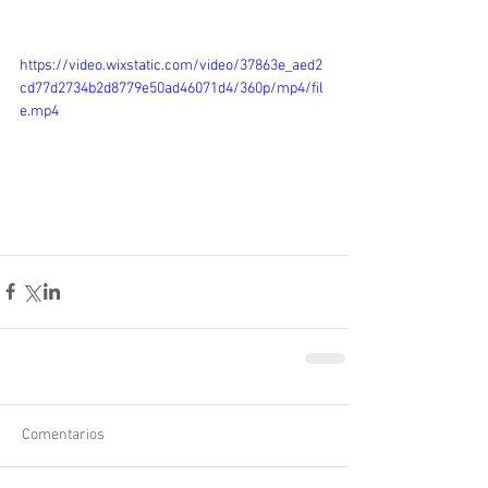
https://video.wixstatic.com/video/37863e_aed2
cd77d2734b2d8779e50ad46071d4/360p/mp4/fil
e.mp4
Comentarios