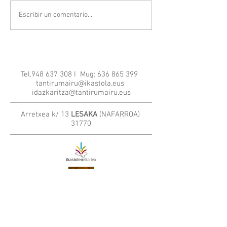
Escribir un comentario...
Tel.948 637 308 I Mug:
636 865 399
tantirumairu@ikastola.eus
idazkaritza@tantirumairu.eus
Arretxea k/ 13
LESAKA
(NAFARROA)
31770
Lege+Oharra