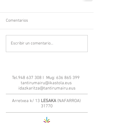
Comentarios
Escribir un comentario...
Tel.948 637 308 I Mug:
636 865 399
tantirumairu@ikastola.eus
idazkaritza@tantirumairu.eus
Arretxea k/ 13
LESAKA
(NAFARROA)
31770