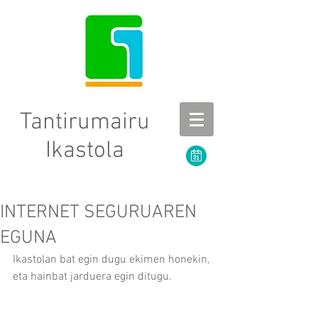
Tantirumairu
Ikastola
INTERNET SEGURUAREN
EGUNA
Ikastolan bat egin dugu ekimen honekin, 
eta hainbat jarduera egin ditugu.