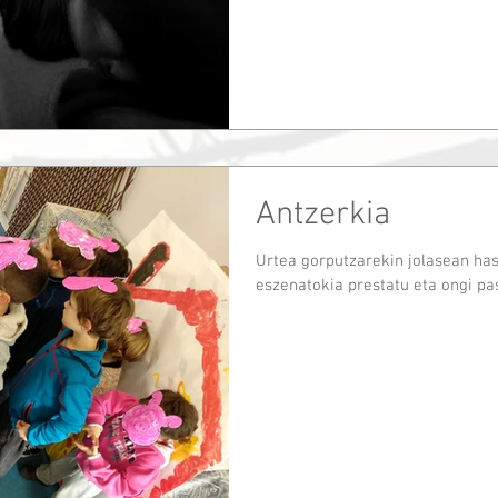
Antzerkia
Urtea gorputzarekin jolasean has
eszenatokia prestatu eta ongi pa