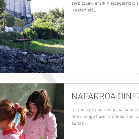
zerbitzuak, eraikin aipagarriak, a
ikasten ari...
NAFARROA OINE
Urrian sartu garenean, iazko urri
etorri zaigu burura. Zenbat lan, z
aunitz...