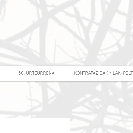
50. URTEURRENA
KONTRATAZIOAK / LAN-POL