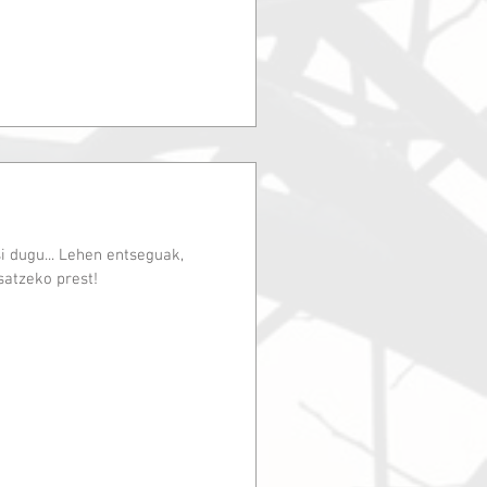
i dugu... Lehen entseguak,
satzeko prest!