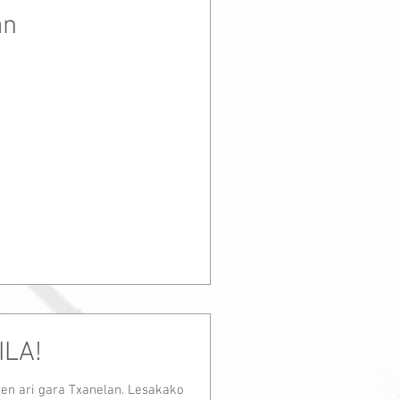
an
ILA!
n ari gara Txanelan. Lesakako