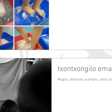
txontxongilo ema
Mugitu, dantzatu kantatu, aditu Go