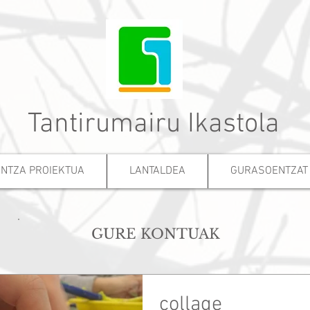
Tantirumairu Ikastola
NTZA PROIEKTUA
LANTALDEA
GURASOENTZAT
GURE KONTUAK
collage