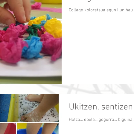
Collage koloretsua egun ilun hau 
Ukitzen, sentizen
Hotza... epela... gogorra... biguina..