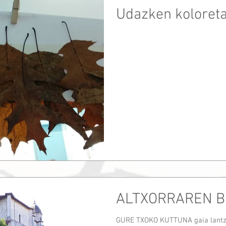
Udazken koloret
ALTXORRAREN B
GURE TXOKO KUTTUNA gaia lantze