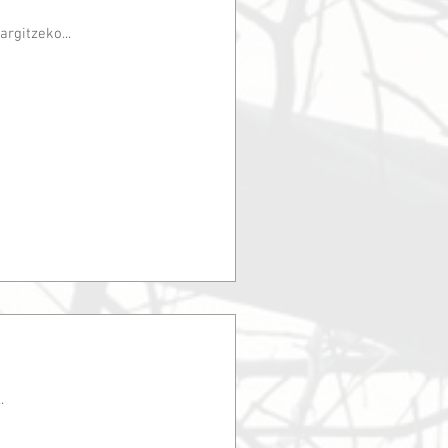
argitzeko...
.