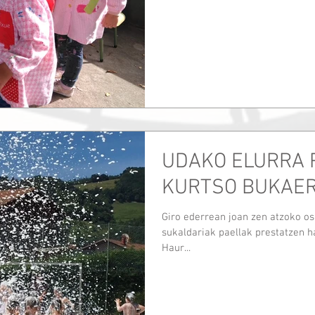
UDAKO ELURRA 
KURTSO BUKAE
Giro ederrean joan zen atzoko o
sukaldariak paellak prestatzen ha
Haur...