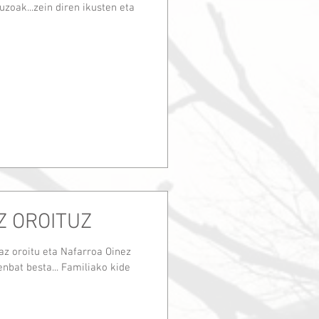
uzoak...zein diren ikusten eta
Z OROITUZ
az oroitu eta Nafarroa Oinez
enbat besta... Familiako kide