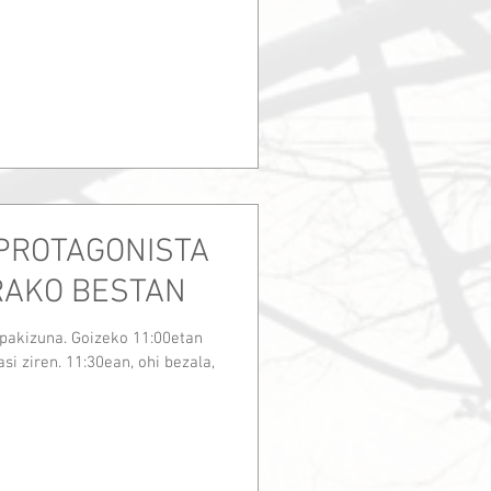
PROTAGONISTA
RAKO BESTAN
spakizuna. Goizeko 11:00etan
si ziren. 11:30ean, ohi bezala,