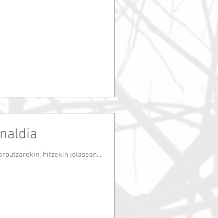
naldia
rputzarekin, hitzekin jolasean...